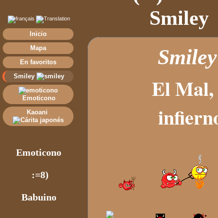
Smiley
Inicio
Mapa
Smile
En favoritos
Smiley
El Mal, d
Emoticono
infiern
Kaoani
Emoticono