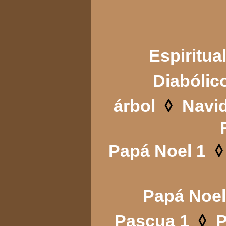
Espiritua
Diabólic
◊
árbol
Navi
◊
Papá Noel 1
Papá Noel
◊
Pascua 1
P