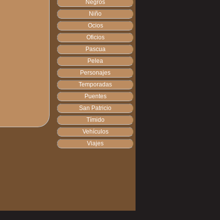
Negros
Niño
Ocios
Oficios
Pascua
Pelea
Personajes
Temporadas
Puentes
San Patricio
Tímido
Vehículos
Viajes