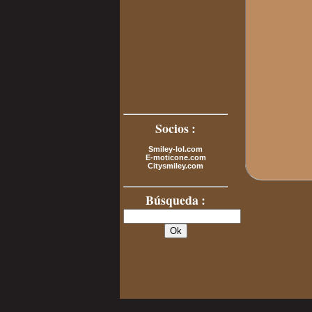
Socios :
Smiley-lol.com
E-moticone.com
Citysmiley.com
Búsqueda :