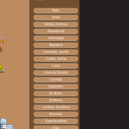
Feliz
Amor
Smiley Anchos
Apariencia
Astrología
Bandera
Cansado, sueño
Cartel, Señal
Casa
Ciencia Ficción
Comida
Deportes
El diario
Enfermo
Lectura, Escritura
Escuela
Espiritualidad
Eva