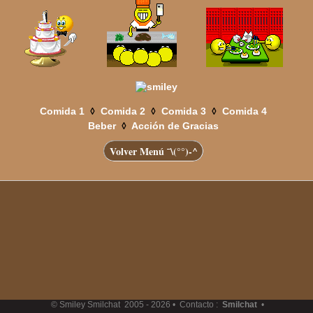
◊
◊
◊
Comida 1
Comida 2
Comida 3
Comida 4
◊
Beber
Acción de Gracias
Volver Menú ¯\(°°)-^
© Smiley Smilchat
2005 -
2026 • Contacto :
Smilchat
•