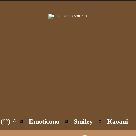
(°°)-^
¤
Emoticono
¤
Smiley
¤
Kaoani