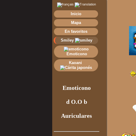
Inicio
Mapa
En favoritos
Smiley
Emoticono
Kaoani
Emoticono