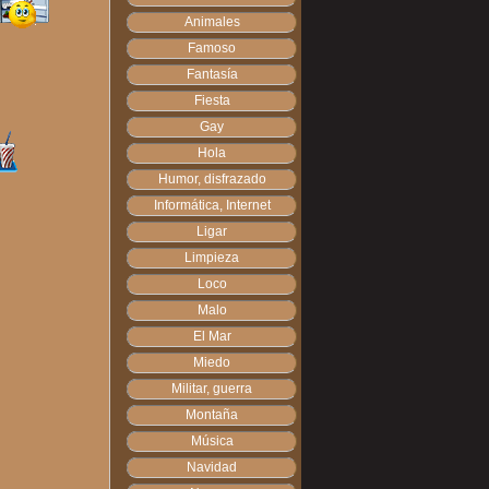
Animales
Famoso
Fantasía
Fiesta
Gay
Hola
Humor, disfrazado
Informática, Internet
Ligar
Limpieza
Loco
Malo
El Mar
Miedo
Militar, guerra
Montaña
Música
Navidad