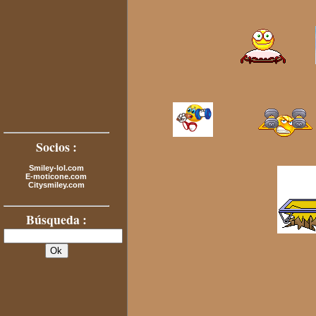
Socios :
Smiley-lol.com
E-moticone.com
Citysmiley.com
Búsqueda :