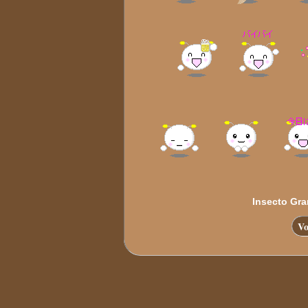
Insecto Gra
Vo