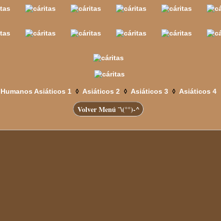
◊
◊
◊
Humanos Asiáticos 1
Asiáticos 2
Asiáticos 3
Asiáticos 4
Volver Menú ¯\(°°)-^