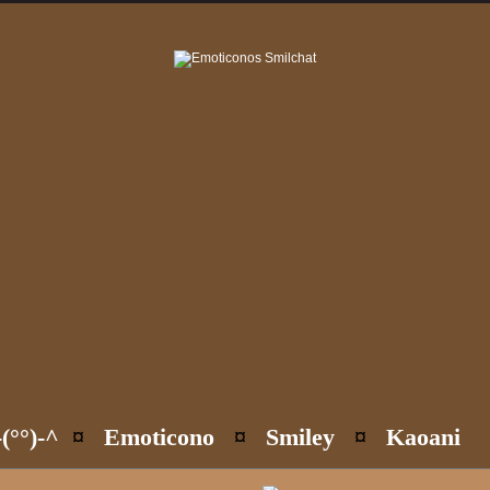
(°°)-^
¤
Emoticono
¤
Smiley
¤
Kaoani