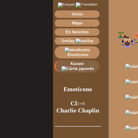
Inicio
Mapa
En favoritos
Smiley
Emoticono
Kaoani
Emoticono
CΙ:-=