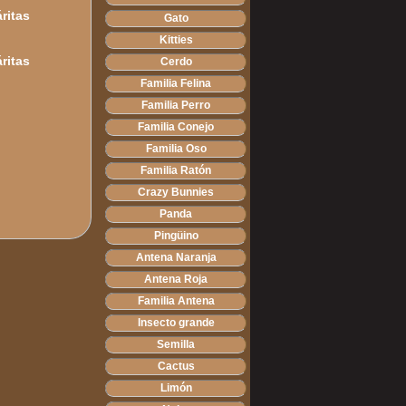
Gato
Kitties
Cerdo
Familia Felina
Familia Perro
Familia Conejo
Familia Oso
Familia Ratón
Crazy Bunnies
Panda
Pingüino
Antena Naranja
Antena Roja
Familia Antena
Insecto grande
Semilla
Cactus
Limón