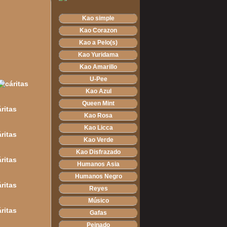
Kao simple
Kao Corazon
Kao a Pelo(s)
Kao Yuridama
Kao Amarillo
U-Pee
Kao Azul
Queen Mint
Kao Rosa
Kao Licca
Kao Verde
Kao Disfrazado
Humanos Asia
Humanos Negro
Reyes
Músico
Gafas
Peinado