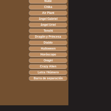
Nube
Chika
Air Plant
ángel Gabriel
ángel Uriel
Tenshi
Dragón y Princesa
Diablo
Halloween
Horóscopo
Onigiri
Crazy Alien
Letra / Número
Barra de separación