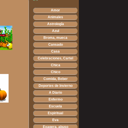
Amor
Animales
Astrología
Azul
Broma, mueca
Cansado
Casa
Celebraciones, Cartel
Chica
Chico
Comida, Beber
Deportes de Invierno
A Diario
Enfermo
Escuela
Espiritual
Eva
Exagera, abuso