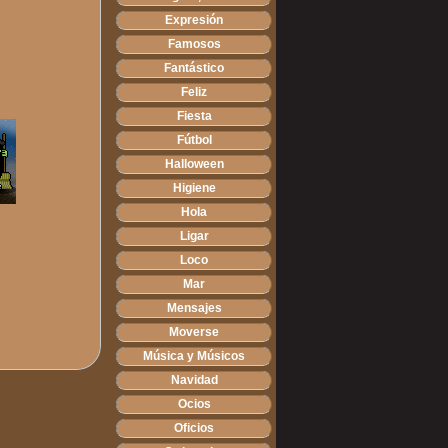
Expresión
Famosos
Fantástico
Feliz
Fiesta
Fútbol
Halloween
Higiene
Hola
Ligar
Loco
Mar
Mensajes
Moverse
Música y Músicos
Navidad
Ocios
Oficios