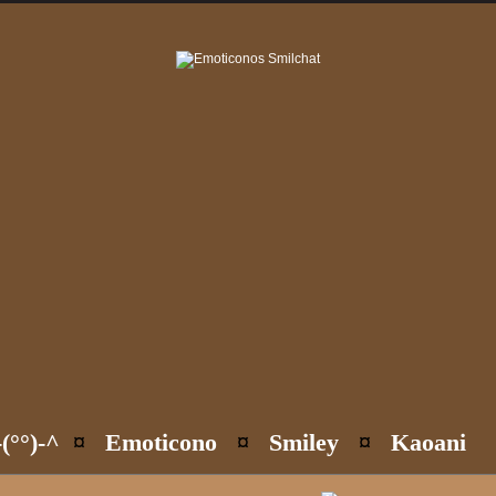
(°°)-^
¤
Emoticono
¤
Smiley
¤
Kaoani