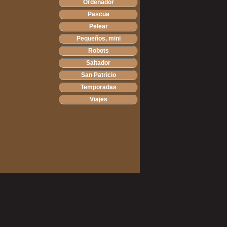
Ordenador
Pascua
Pelear
Pequeños, mini
Robots
Saltador
San Patricio
Temporadas
Viajes