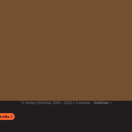
© Smiley Smilchat
2005 -
2026 • Contacto :
Smilchat
•
Arriba ↑