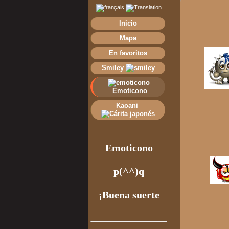
Inicio
Mapa
En favoritos
Smiley
Emoticono
Kaoani
Emoticono
p(^^)q