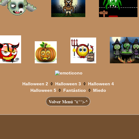
◊
◊
Halloween 2
Halloween 3
Halloween 4
◊
◊
Halloween 5
Fantástico
Miedo
Volver Menú ¯\(°°)-^