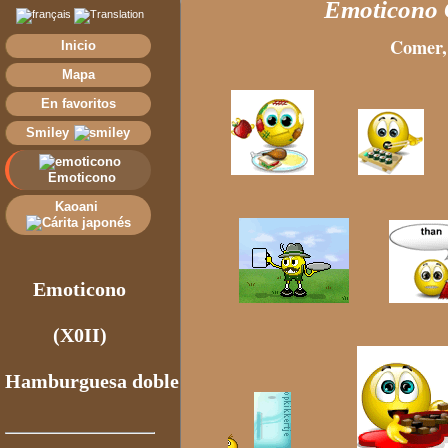
Emoticon
Comer, be
Inicio
Mapa
En favoritos
Smiley
Emoticono
Kaoani
Emoticono