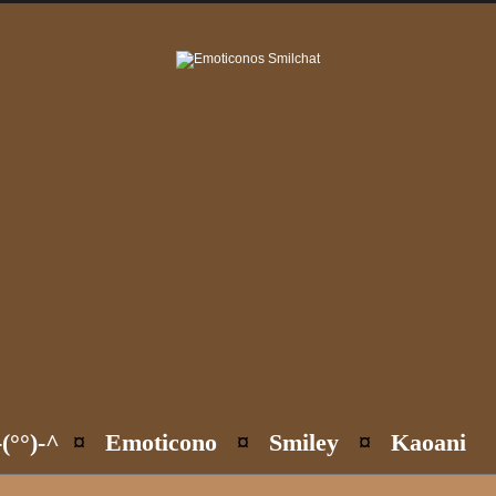
(°°)-^
¤
Emoticono
¤
Smiley
¤
Kaoani