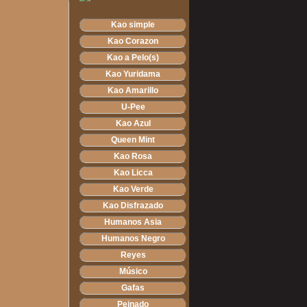
Kao simple
Kao Corazon
Kao a Pelo(s)
Kao Yuridama
Kao Amarillo
U-Pee
Kao Azul
Queen Mint
Kao Rosa
Kao Licca
Kao Verde
Kao Disfrazado
Humanos Asia
Humanos Negro
Reyes
Músico
Gafas
Peinado