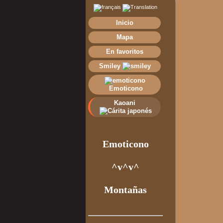
Inicio
Mapa
En favoritos
Smiley
Emoticono
Kaoani
Emoticono