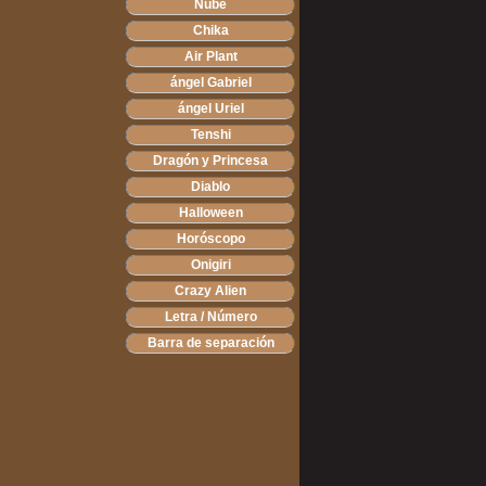
Nube
Chika
Air Plant
ángel Gabriel
ángel Uriel
Tenshi
Dragón y Princesa
Diablo
Halloween
Horóscopo
Onigiri
Crazy Alien
Letra / Número
Barra de separación