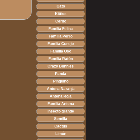
Gato
Kitties
Cerdo
Familia Felina
Familia Perro
Familia Conejo
Familia Oso
Familia Ratón
Crazy Bunnies
Panda
Pingüino
Antena Naranja
Antena Roja
Familia Antena
Insecto grande
Semilla
Cactus
Limón